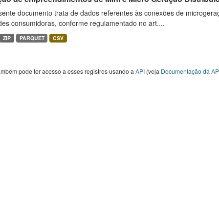
sente documento trata de dados referentes às conexões de microgera
des consumidoras, conforme regulamentado no art....
ZIP
PARQUET
CSV
ambém pode ter acesso a esses registros usando a
API
(veja
Documentação da AP