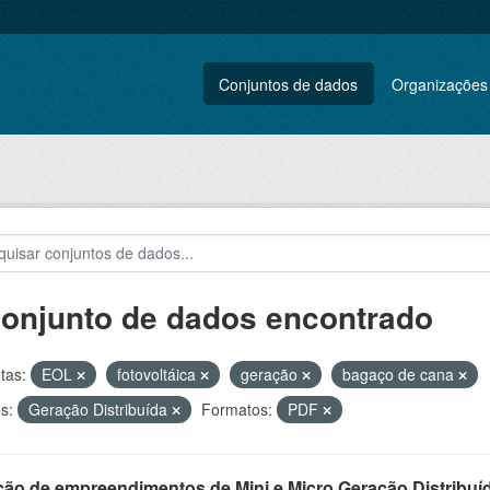
Conjuntos de dados
Organizações
conjunto de dados encontrado
tas:
EOL
fotovoltáica
geração
bagaço de cana
s:
Geração Distribuída
Formatos:
PDF
ção de empreendimentos de Mini e Micro Geração Distribuí