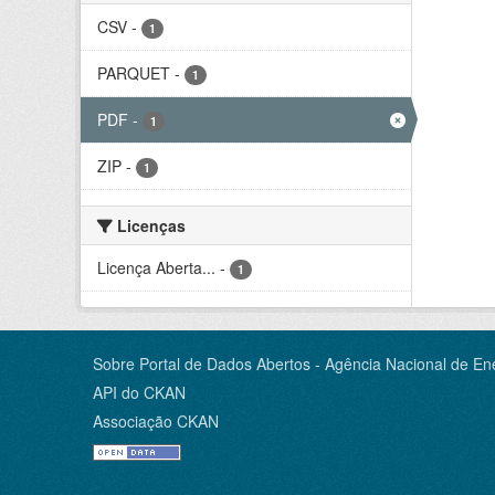
CSV
-
1
PARQUET
-
1
PDF
-
1
ZIP
-
1
Licenças
Licença Aberta...
-
1
Sobre Portal de Dados Abertos - Agência Nacional de Ene
API do CKAN
Associação CKAN