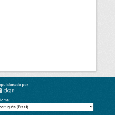
mpulsionado por
dioma