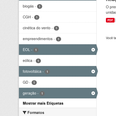
biogás
-
O pre
1
unida
CGH
-
1
PDF
cinética do vento
-
1
Você t
empreendimentos
-
1
EOL
-
1
eólica
-
1
fotovoltáica
-
1
GD
-
1
geração
-
1
Mostrar mais Etiquetas
Formatos