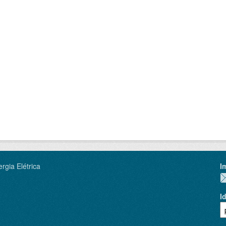
rgia Elétrica
I
I