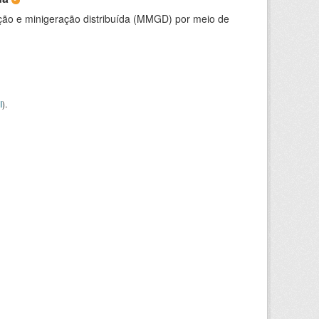
ção e minigeração distribuída (MMGD) por meio de
I
).