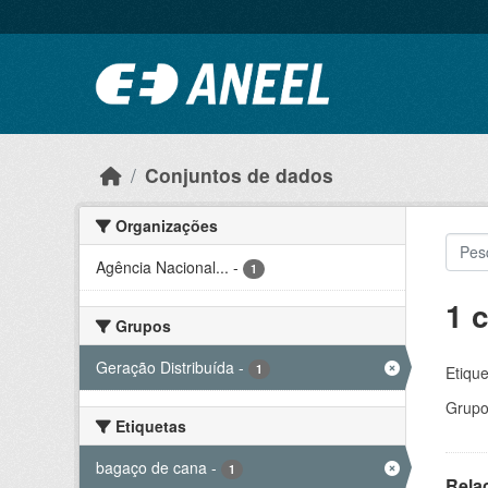
Ir para o conteúdo principal
Conjuntos de dados
Organizações
Agência Nacional...
-
1
1 
Grupos
Geração Distribuída
-
1
Etique
Grupo
Etiquetas
bagaço de cana
-
1
Rela