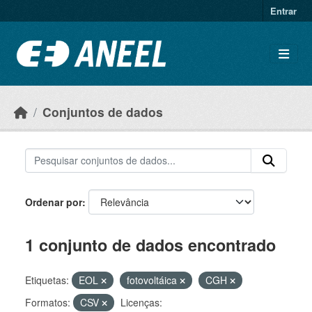
Ir para o conteúdo principal
Entrar
Conjuntos de dados
Ordenar por
1 conjunto de dados encontrado
Etiquetas:
EOL
fotovoltáica
CGH
Formatos:
CSV
Licenças: