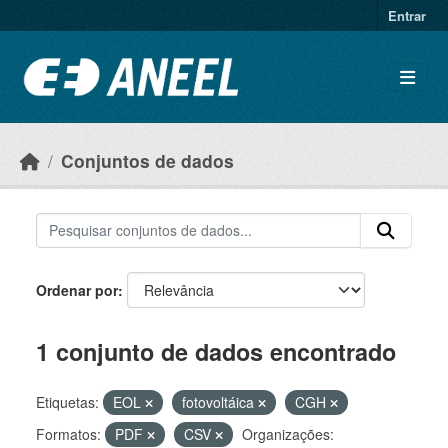
Ir para o conteúdo principal
Entrar
Conjuntos de dados
Ordenar por
1 conjunto de dados encontrado
Etiquetas:
EOL
fotovoltáica
CGH
Formatos:
PDF
CSV
Organizações: