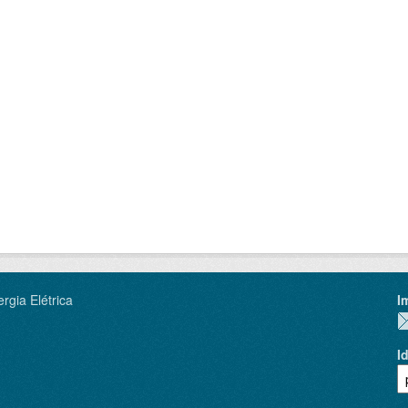
rgia Elétrica
I
I