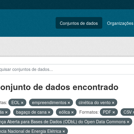
Conjuntos de dados
Organizações
conjunto de dados encontrado
tas:
EOL
empreendimentos
cinética do vento
gás
bagaço de cana
eólica
Formatos:
PDF
CSV
nça Aberta para Bases de Dados (ODbL) do Open Data Commons
cia Nacional de Energia Elétrica