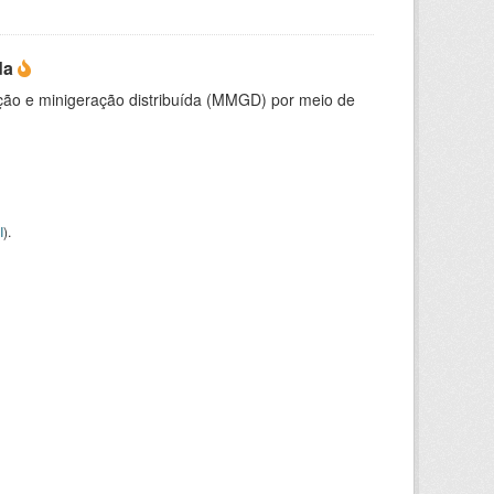
da
ção e minigeração distribuída (MMGD) por meio de
I
).