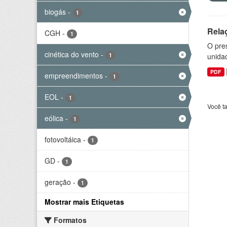
biogás
-
1
Rela
CGH
-
1
O pre
cinética do vento
-
1
unida
PDF
empreendimentos
-
1
EOL
-
1
Você t
eólica
-
1
fotovoltáica
-
1
GD
-
1
geração
-
1
Mostrar mais Etiquetas
Formatos