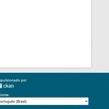
mpulsionado por
dioma