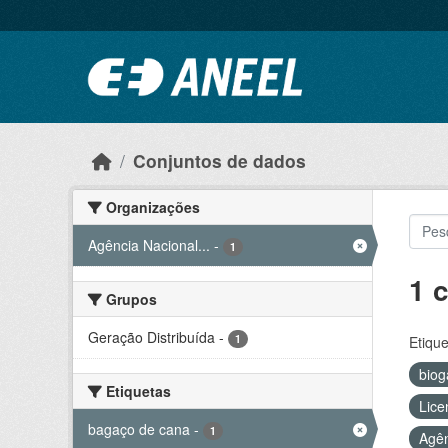
Ir para o conteúdo principal
Conjuntos de dados
Organizações
Agência Nacional...
-
1
1 
Grupos
Geração Distribuída
-
1
Etique
bio
Etiquetas
Lice
bagaço de cana
-
1
Agên