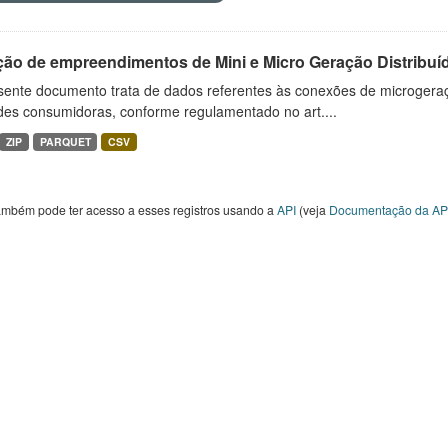
ção de empreendimentos de Mini e Micro Geração Distribuí
sente documento trata de dados referentes às conexões de microgera
des consumidoras, conforme regulamentado no art....
ZIP
PARQUET
CSV
ambém pode ter acesso a esses registros usando a
API
(veja
Documentação da AP