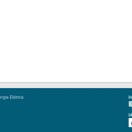
rgia Elétrica
I
I