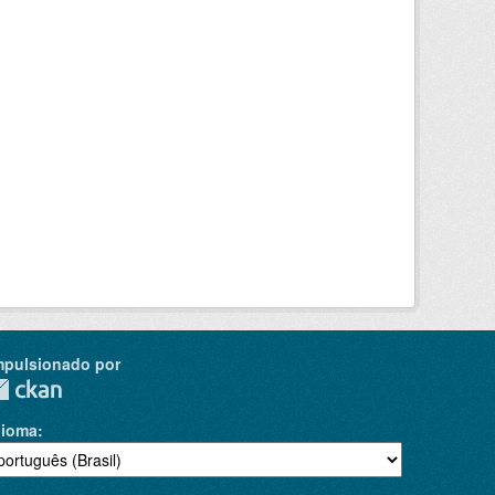
mpulsionado por
dioma