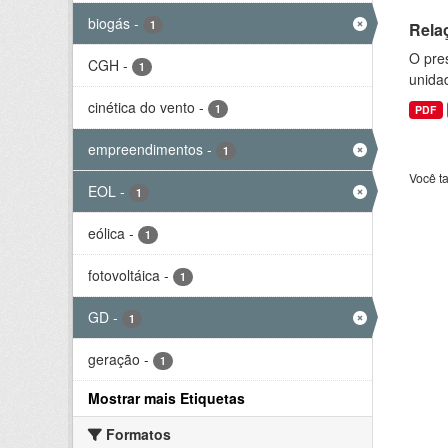
biogás
-
1
Rela
O pre
CGH
-
1
unida
cinética do vento
-
1
PDF
empreendimentos
-
1
Você t
EOL
-
1
eólica
-
1
fotovoltáica
-
1
GD
-
1
geração
-
1
Mostrar mais Etiquetas
Formatos