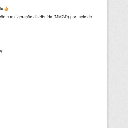
da
ção e minigeração distribuída (MMGD) por meio de
I
).