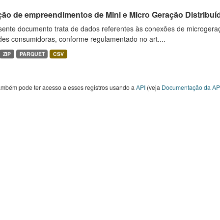
ção de empreendimentos de Mini e Micro Geração Distribuí
sente documento trata de dados referentes às conexões de microgera
des consumidoras, conforme regulamentado no art....
ZIP
PARQUET
CSV
ambém pode ter acesso a esses registros usando a
API
(veja
Documentação da AP