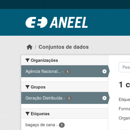
Ir para o conteúdo principal
Conjuntos de dados
Organizações
Agência Nacional...
-
1
1 
Grupos
Geração Distribuída
-
1
Etique
Forma
Etiquetas
Organ
bagaço de cana
-
1