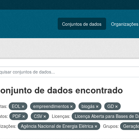
Conjuntos de dados
Organizações
conjunto de dados encontrado
tas:
EOL
empreendimentos
biogás
GD
tos:
PDF
CSV
Licenças:
Licença Aberta para Bases de
izações:
Agência Nacional de Energia Elétrica
Grupos:
Geração