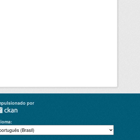
mpulsionado por
dioma