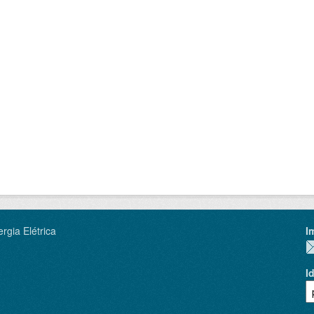
rgia Elétrica
I
I