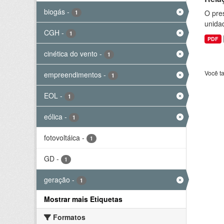
biogás
-
O pre
1
unida
CGH
-
1
PDF
cinética do vento
-
1
Você t
empreendimentos
-
1
EOL
-
1
eólica
-
1
fotovoltáica
-
1
GD
-
1
geração
-
1
Mostrar mais Etiquetas
Formatos