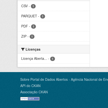
CSV
-
1
PARQUET
-
1
PDF
-
1
ZIP
-
1
Licenças
Licença Aberta...
-
1
Sobre Portal de Dados Abertos - Agência Nacional de Ene
API do CKAN
Associação CKAN