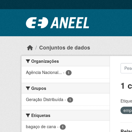
Ir para o conteúdo principal
Conjuntos de dados
Organizações
Agência Nacional...
-
1
1 
Grupos
Geração Distribuída
-
1
Etique
emp
Etiquetas
bagaço de cana
-
1
Rela