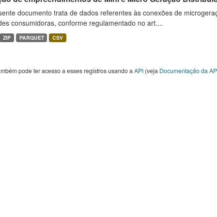
sente documento trata de dados referentes às conexões de microgera
des consumidoras, conforme regulamentado no art....
ZIP
PARQUET
CSV
ambém pode ter acesso a esses registros usando a
API
(veja
Documentação da AP