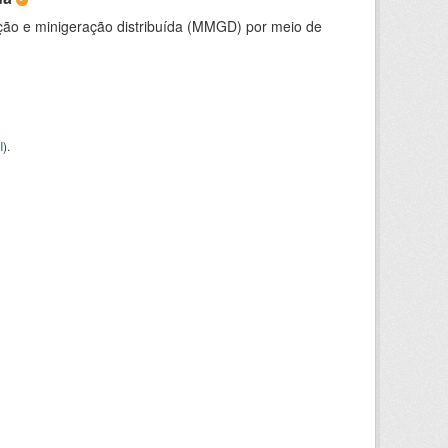
ção e minigeração distribuída (MMGD) por meio de
I
).