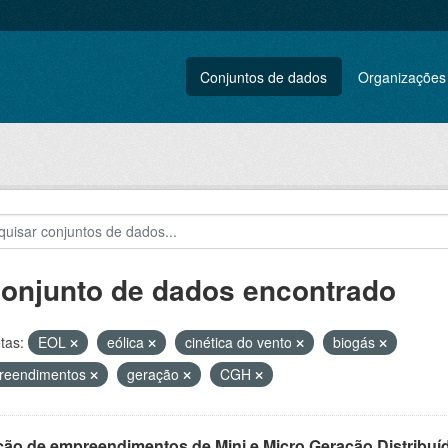
Conjuntos de dados
Organizações
conjunto de dados encontrado
tas:
EOL
eólica
cinética do vento
biogás
reendimentos
geração
CGH
ção de empreendimentos de Mini e Micro Geração Distribuí