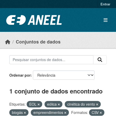
Ir para o conteúdo principal
Entrar
Conjuntos de dados
Ordenar por
1 conjunto de dados encontrado
Etiquetas:
EOL
eólica
cinética do vento
biogás
empreendimentos
Formatos:
CSV