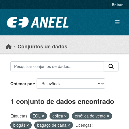
Ir para o conteúdo principal
Entrar
Conjuntos de dados
Ordenar por
1 conjunto de dados encontrado
Etiquetas:
EOL
eólica
cinética do vento
biogás
bagaço de cana
Licenças: