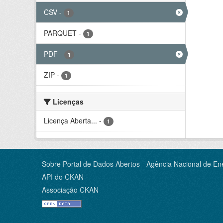
CSV
-
1
PARQUET
-
1
PDF
-
1
ZIP
-
1
Licenças
Licença Aberta...
-
1
Sobre Portal de Dados Abertos - Agência Nacional de Ene
API do CKAN
Associação CKAN