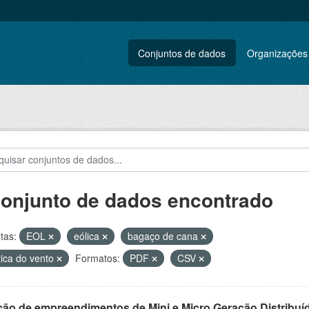
Conjuntos de dados
Organizações
conjunto de dados encontrado
tas:
EOL
eólica
bagaço de cana
tica do vento
Formatos:
PDF
CSV
ção de empreendimentos de Mini e Micro Geração Distribuí