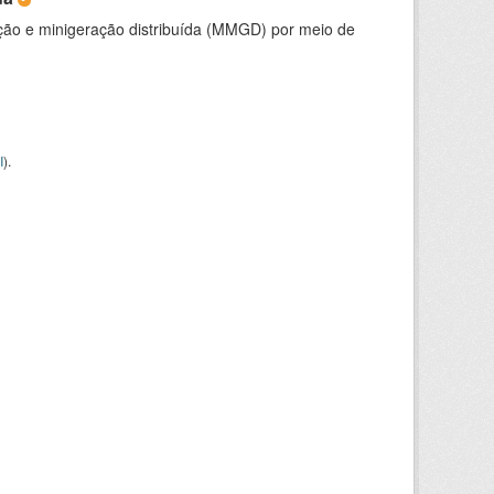
ção e minigeração distribuída (MMGD) por meio de
I
).