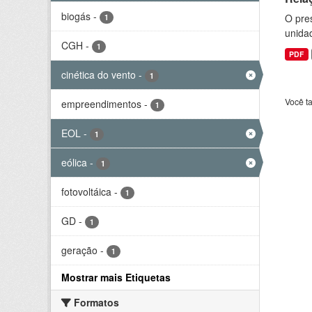
biogás
-
O pre
1
unida
CGH
-
1
PDF
cinética do vento
-
1
Você t
empreendimentos
-
1
EOL
-
1
eólica
-
1
fotovoltáica
-
1
GD
-
1
geração
-
1
Mostrar mais Etiquetas
Formatos