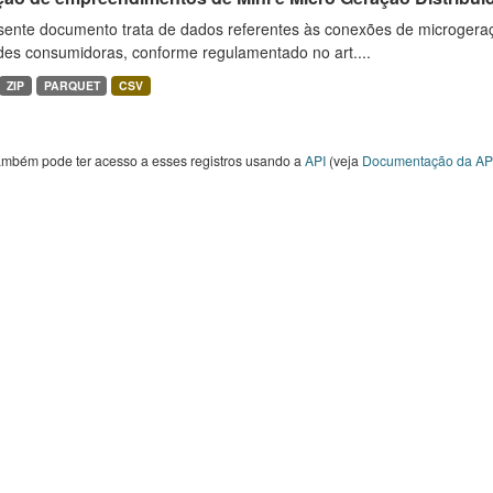
sente documento trata de dados referentes às conexões de microgera
des consumidoras, conforme regulamentado no art....
ZIP
PARQUET
CSV
ambém pode ter acesso a esses registros usando a
API
(veja
Documentação da AP