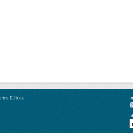
rgia Elétrica
I
I