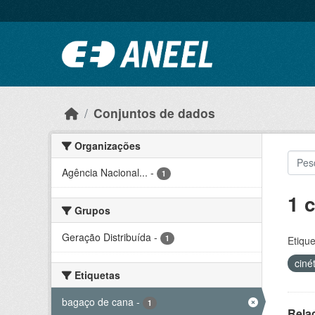
Ir para o conteúdo principal
Conjuntos de dados
Organizações
Agência Nacional...
-
1
1 
Grupos
Geração Distribuída
-
1
Etique
ciné
Etiquetas
bagaço de cana
-
1
Rela