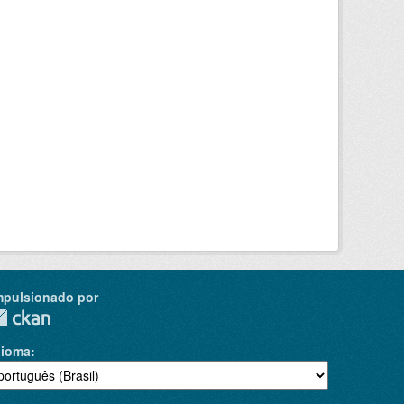
mpulsionado por
dioma