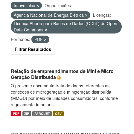
fotovoltáica
Organizações:
Agência Nacional de Energia Elétrica
Licenças:
Licença Aberta para Bases de Dados (ODbL) do Open
Data Commons
Formatos:
PDF
Filtrar Resultados
Relação de empreendimentos de Mini e Micro
Geração Distribuída
O presente documento trata de dados referentes às
conexões de microgeração e minigeração distribuída
(MMGD) por meio de unidades consumidoras, conforme
regulamentado no art....
PDF
ZIP
PARQUET
CSV
Você também pode ter acesso a esses registros usando a
API
(veja