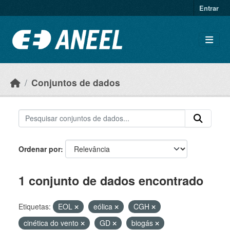
Ir para o conteúdo principal
Entrar
Conjuntos de dados
Ordenar por
1 conjunto de dados encontrado
Etiquetas:
EOL
eólica
CGH
cinética do vento
GD
biogás