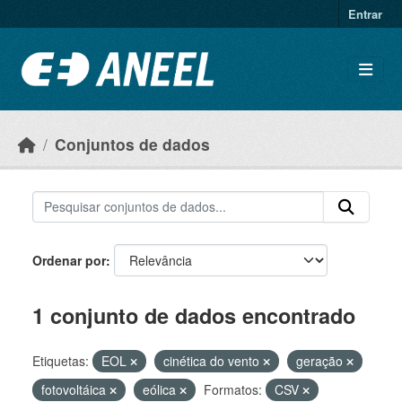
Ir para o conteúdo principal
Entrar
Conjuntos de dados
Ordenar por
1 conjunto de dados encontrado
Etiquetas:
EOL
cinética do vento
geração
fotovoltáica
eólica
Formatos:
CSV