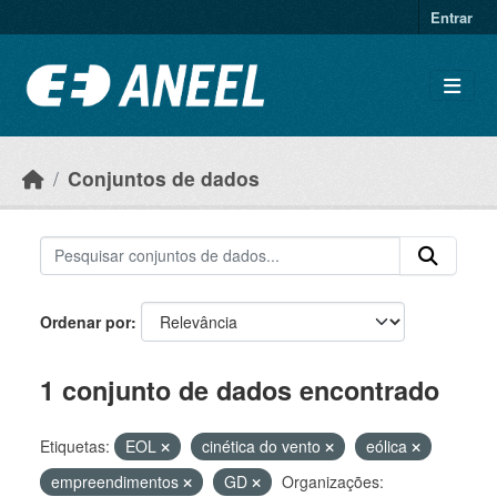
Ir para o conteúdo principal
Entrar
Conjuntos de dados
Ordenar por
1 conjunto de dados encontrado
Etiquetas:
EOL
cinética do vento
eólica
empreendimentos
GD
Organizações: