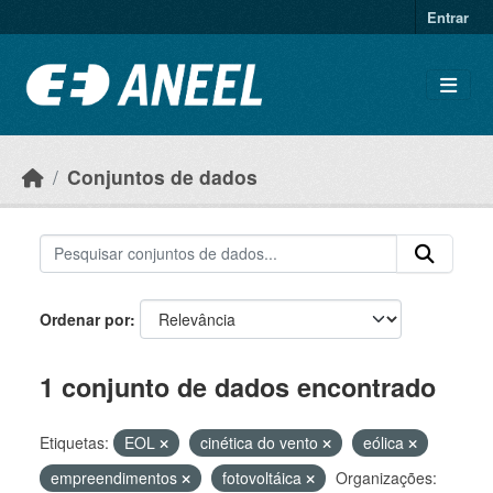
Ir para o conteúdo principal
Entrar
Conjuntos de dados
Ordenar por
1 conjunto de dados encontrado
Etiquetas:
EOL
cinética do vento
eólica
empreendimentos
fotovoltáica
Organizações: