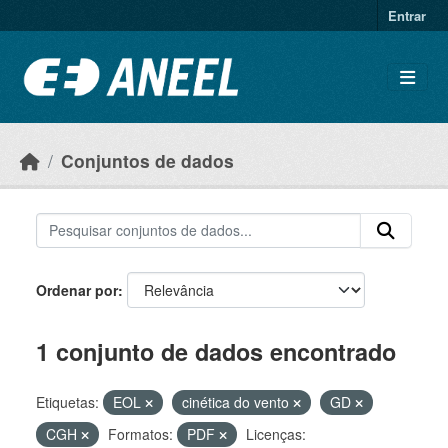
Ir para o conteúdo principal
Entrar
Conjuntos de dados
Ordenar por
1 conjunto de dados encontrado
Etiquetas:
EOL
cinética do vento
GD
CGH
Formatos:
PDF
Licenças: