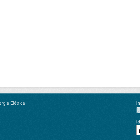
rgia Elétrica
I
I