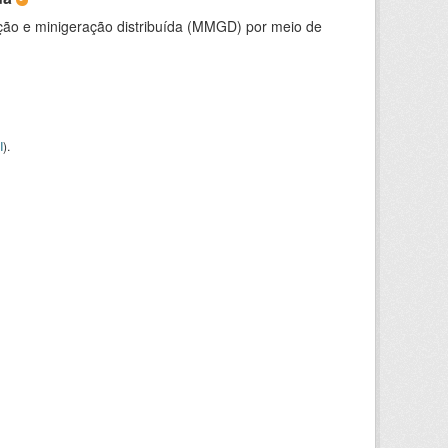
ção e minigeração distribuída (MMGD) por meio de
I
).