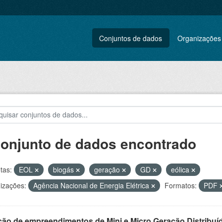
Conjuntos de dados
Organizações
conjunto de dados encontrado
tas:
EOL
biogás
geração
GD
eólica
izações:
Agência Nacional de Energia Elétrica
Formatos:
PDF
ção de empreendimentos de Mini e Micro Geração Distribuí