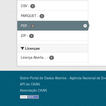
CSV
-
1
PARQUET
-
1
PDF
-
1
ZIP
-
1
Licenças
Licença Aberta...
-
1
Sobre Portal de Dados Abertos - Agência Nacional de Ene
API do CKAN
Associação CKAN