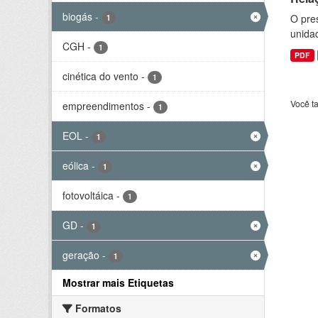
biogás
-
O pre
1
unida
CGH
-
1
PDF
cinética do vento
-
1
Você t
empreendimentos
-
1
EOL
-
1
eólica
-
1
fotovoltáica
-
1
GD
-
1
geração
-
1
Mostrar mais Etiquetas
Formatos