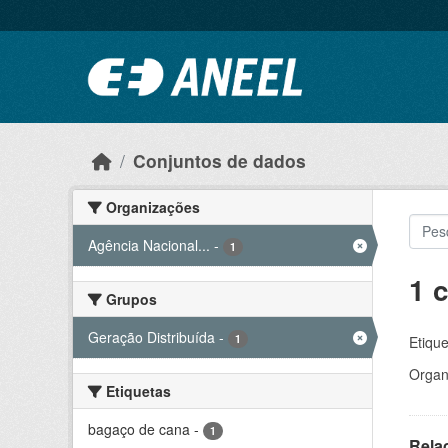
Ir para o conteúdo principal
Conjuntos de dados
Organizações
Agência Nacional...
-
1
1 
Grupos
Geração Distribuída
-
1
Etique
Organ
Etiquetas
bagaço de cana
-
1
Rela