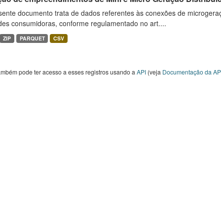
sente documento trata de dados referentes às conexões de microgera
des consumidoras, conforme regulamentado no art....
ZIP
PARQUET
CSV
ambém pode ter acesso a esses registros usando a
API
(veja
Documentação da AP