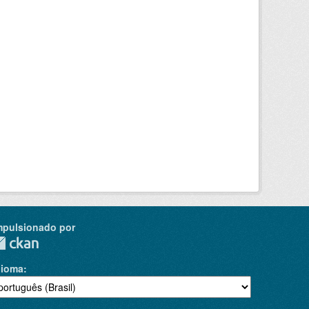
mpulsionado por
dioma