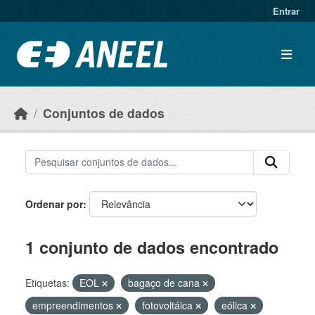
Ir para o conteúdo principal
Entrar
Conjuntos de dados
Ordenar por
1 conjunto de dados encontrado
Etiquetas:
EOL
bagaço de cana
empreendimentos
fotovoltáica
eólica