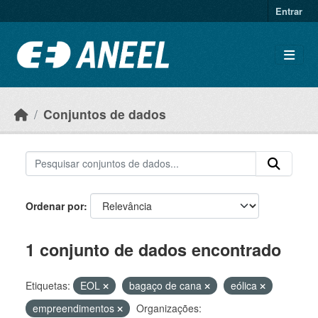
Ir para o conteúdo principal
Entrar
Conjuntos de dados
Ordenar por
1 conjunto de dados encontrado
Etiquetas:
EOL
bagaço de cana
eólica
empreendimentos
Organizações: