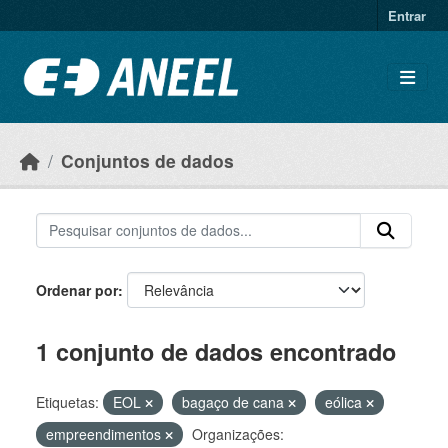
Ir para o conteúdo principal
Entrar
Conjuntos de dados
Ordenar por
1 conjunto de dados encontrado
Etiquetas:
EOL
bagaço de cana
eólica
empreendimentos
Organizações: