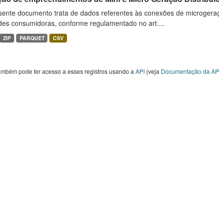
sente documento trata de dados referentes às conexões de microgera
des consumidoras, conforme regulamentado no art....
ZIP
PARQUET
CSV
ambém pode ter acesso a esses registros usando a
API
(veja
Documentação da AP