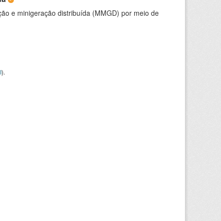
ção e minigeração distribuída (MMGD) por meio de
I
).