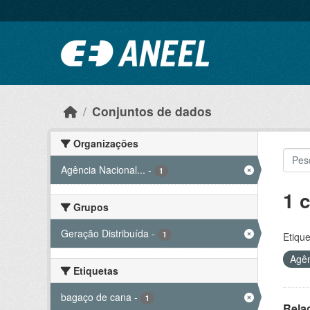
Ir para o conteúdo principal
Conjuntos de dados
Organizações
Agência Nacional...
-
1
1 
Grupos
Geração Distribuída
-
1
Etique
Agên
Etiquetas
bagaço de cana
-
1
Rela