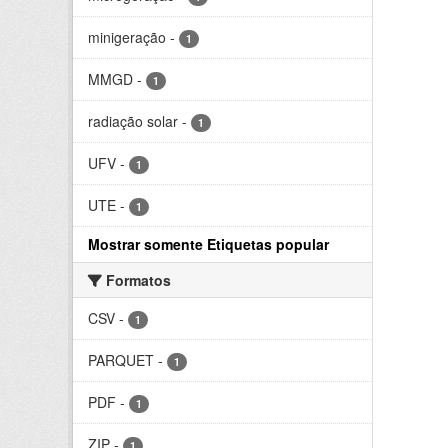
minigeração
-
1
MMGD
-
1
radiação solar
-
1
UFV
-
1
UTE
-
1
Mostrar somente Etiquetas popular
Formatos
CSV
-
1
PARQUET
-
1
PDF
-
1
ZIP
-
1