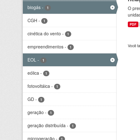
biogás
-
O pre
1
unida
CGH
-
1
PDF
cinética do vento
-
1
Você t
empreendimentos
-
1
EOL
-
1
eólica
-
1
fotovoltáica
-
1
GD
-
1
geração
-
1
geração distribuída
-
1
microgeração
-
1