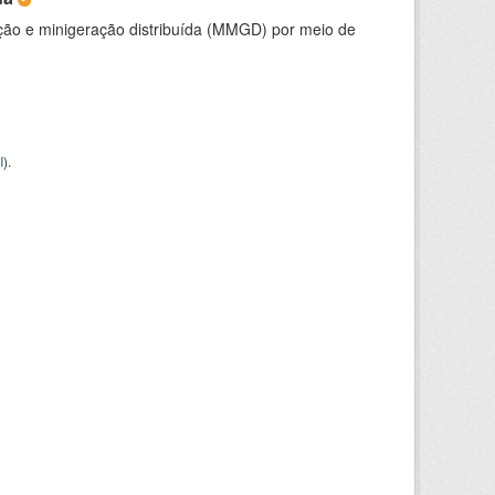
ção e minigeração distribuída (MMGD) por meio de
I
).