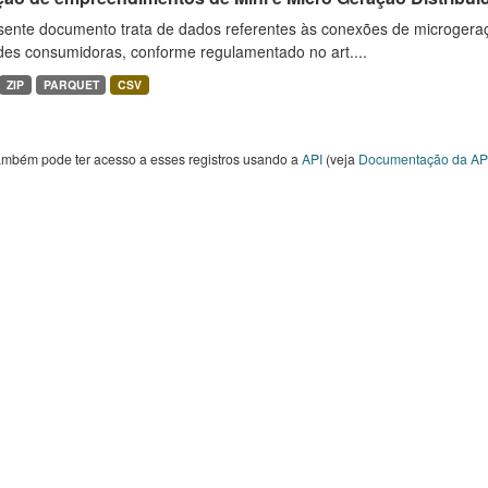
sente documento trata de dados referentes às conexões de microgera
des consumidoras, conforme regulamentado no art....
ZIP
PARQUET
CSV
ambém pode ter acesso a esses registros usando a
API
(veja
Documentação da AP