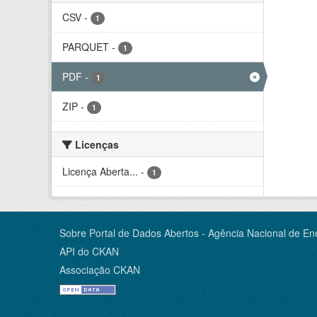
CSV
-
1
PARQUET
-
1
PDF
-
1
ZIP
-
1
Licenças
Licença Aberta...
-
1
Sobre Portal de Dados Abertos - Agência Nacional de Ene
API do CKAN
Associação CKAN