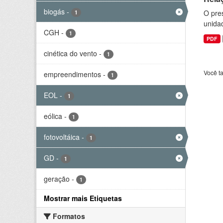
biogás
-
O pre
1
unida
CGH
-
1
PDF
cinética do vento
-
1
Você t
empreendimentos
-
1
EOL
-
1
eólica
-
1
fotovoltáica
-
1
GD
-
1
geração
-
1
Mostrar mais Etiquetas
Formatos