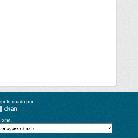
mpulsionado por
dioma