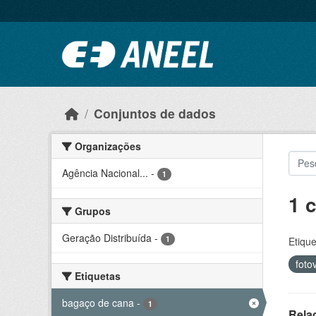
Ir para o conteúdo principal
Conjuntos de dados
Organizações
Agência Nacional...
-
1
1 
Grupos
Geração Distribuída
-
1
Etique
foto
Etiquetas
bagaço de cana
-
1
Rela