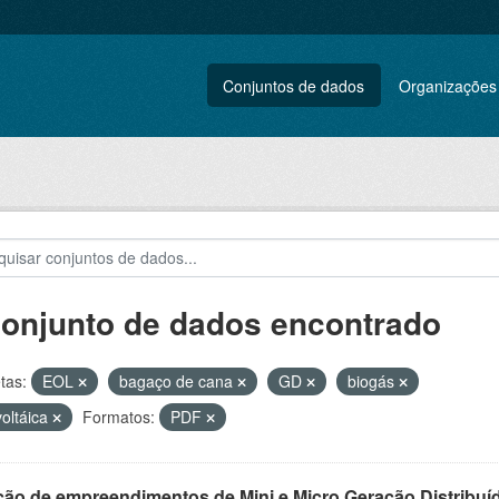
Conjuntos de dados
Organizações
conjunto de dados encontrado
tas:
EOL
bagaço de cana
GD
biogás
voltáica
Formatos:
PDF
ção de empreendimentos de Mini e Micro Geração Distribuí