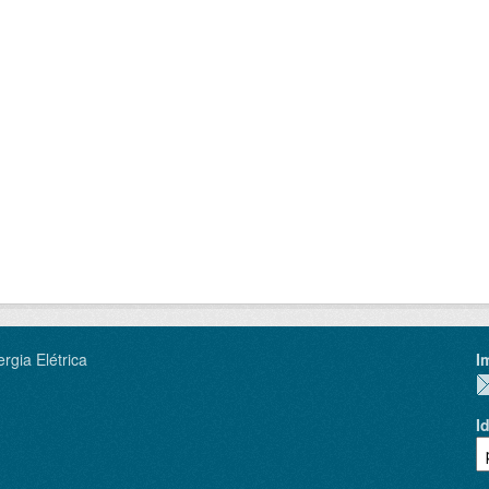
rgia Elétrica
I
I