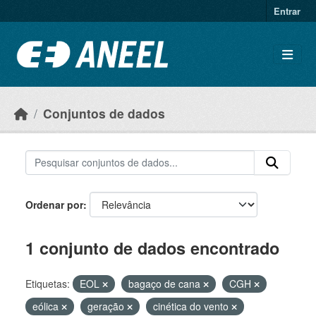
Ir para o conteúdo principal
Entrar
Conjuntos de dados
Ordenar por
1 conjunto de dados encontrado
Etiquetas:
EOL
bagaço de cana
CGH
eólica
geração
cinética do vento