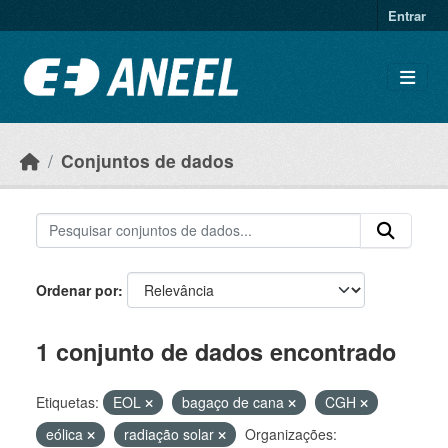
Ir para o conteúdo principal
Entrar
Conjuntos de dados
Ordenar por
1 conjunto de dados encontrado
Etiquetas:
EOL
bagaço de cana
CGH
eólica
radiação solar
Organizações: