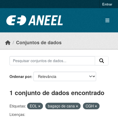
Ir para o conteúdo principal
Entrar
Conjuntos de dados
Ordenar por
1 conjunto de dados encontrado
Etiquetas:
EOL
bagaço de cana
CGH
Licenças: