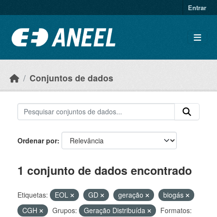
Ir para o conteúdo principal
Entrar
Conjuntos de dados
Ordenar por
1 conjunto de dados encontrado
Etiquetas:
EOL
GD
geração
biogás
CGH
Grupos:
Geração Distribuída
Formatos: