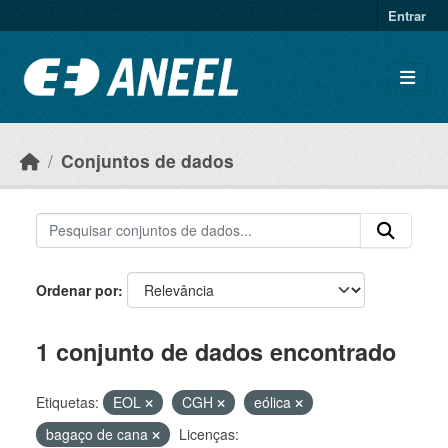
Ir para o conteúdo principal
Entrar
Conjuntos de dados
Ordenar por
1 conjunto de dados encontrado
Etiquetas:
EOL
CGH
eólica
bagaço de cana
Licenças: