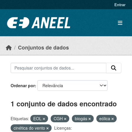
Ir para o conteúdo principal
Entrar
Conjuntos de dados
Ordenar por
1 conjunto de dados encontrado
Etiquetas:
EOL
CGH
biogás
eólica
cinética do vento
Licenças: