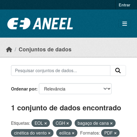
Ir para o conteúdo principal
Entrar
Conjuntos de dados
Ordenar por
1 conjunto de dados encontrado
Etiquetas:
EOL
CGH
bagaço de cana
cinética do vento
eólica
Formatos:
PDF