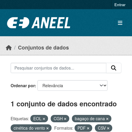
Ir para o conteúdo principal
Entrar
Conjuntos de dados
Ordenar por
1 conjunto de dados encontrado
Etiquetas:
EOL
CGH
bagaço de cana
cinética do vento
Formatos:
PDF
CSV