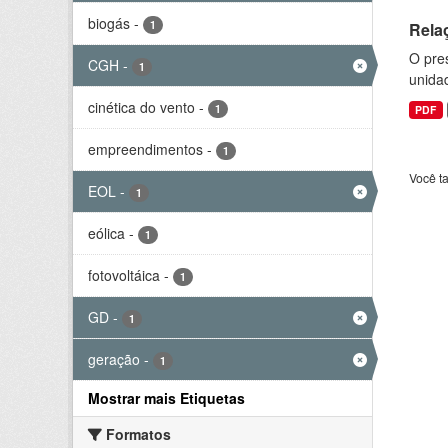
biogás
-
1
Rela
O pre
CGH
-
1
unida
cinética do vento
-
1
PDF
empreendimentos
-
1
Você t
EOL
-
1
eólica
-
1
fotovoltáica
-
1
GD
-
1
geração
-
1
Mostrar mais Etiquetas
Formatos