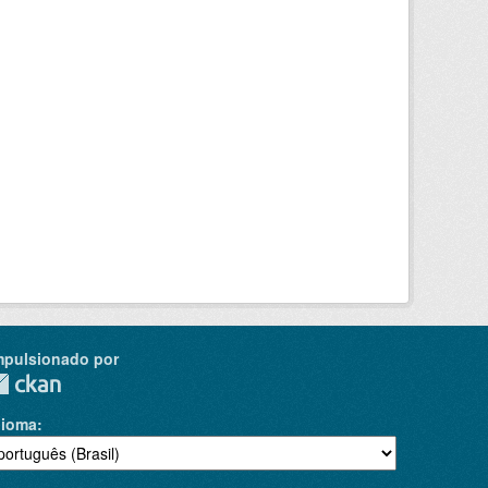
mpulsionado por
dioma