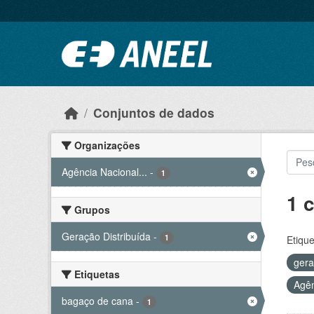
Ir para o conteúdo principal
Conjuntos de dados
Organizações
Agência Nacional...
-
1
1 
Grupos
Geração Distribuída
-
1
Etique
ger
Etiquetas
Agên
bagaço de cana
-
1