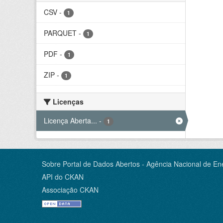
CSV
-
1
PARQUET
-
1
PDF
-
1
ZIP
-
1
Licenças
Licença Aberta...
-
1
Sobre Portal de Dados Abertos - Agência Nacional de Ene
API do CKAN
Associação CKAN