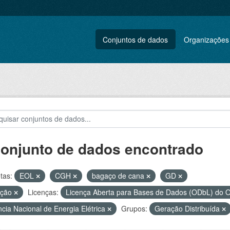
Conjuntos de dados
Organizações
conjunto de dados encontrado
tas:
EOL
CGH
bagaço de cana
GD
ação
Licenças:
Licença Aberta para Bases de Dados (ODbL) d
cia Nacional de Energia Elétrica
Grupos:
Geração Distribuída