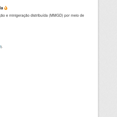
da
ção e minigeração distribuída (MMGD) por meio de
I
).