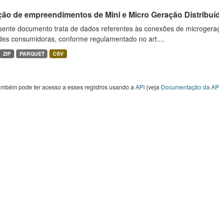
ção de empreendimentos de Mini e Micro Geração Distribuí
sente documento trata de dados referentes às conexões de microgera
des consumidoras, conforme regulamentado no art....
ZIP
PARQUET
CSV
ambém pode ter acesso a esses registros usando a
API
(veja
Documentação da AP