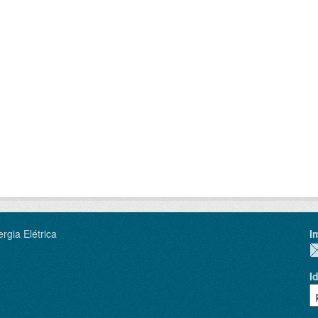
rgia Elétrica
I
I