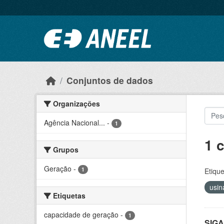
Ir para o conteúdo principal
Conjuntos de dados
Organizações
Agência Nacional...
-
1
1 
Grupos
Geração
-
1
Etique
usin
Etiquetas
capacidade de geração
-
1
SIGA