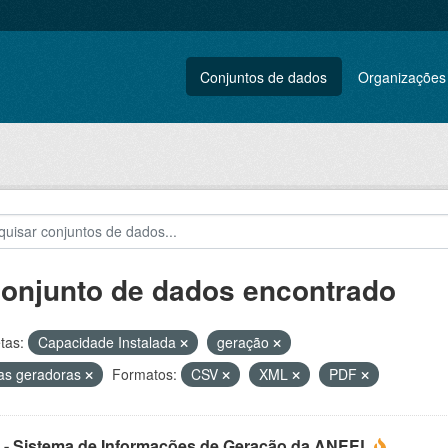
Conjuntos de dados
Organizações
conjunto de dados encontrado
tas:
Capacidade Instalada
geração
as geradoras
Formatos:
CSV
XML
PDF
 - Sistema de Informações de Geração da ANEEL