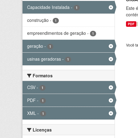
Capacidade Instalada
-
Este 
1
conté
construção
-
1
PDF
empreendimentos de geração
-
1
Você t
geração
-
1
usinas geradoras
-
1
Formatos
CSV
-
1
PDF
-
1
XML
-
1
Licenças