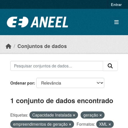
Ir para o conteúdo principal
Entrar
Conjuntos de dados
Ordenar por
1 conjunto de dados encontrado
Etiquetas:
Capacidade Instalada
geração
empreendimentos de geração
Formatos:
XML