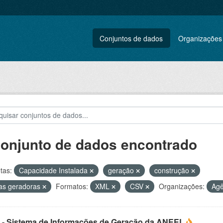
Conjuntos de dados
Organizações
conjunto de dados encontrado
tas:
Capacidade Instalada
geração
construção
as geradoras
Formatos:
XML
CSV
Organizações:
Agê
 - Sistema de Informações de Geração da ANEEL