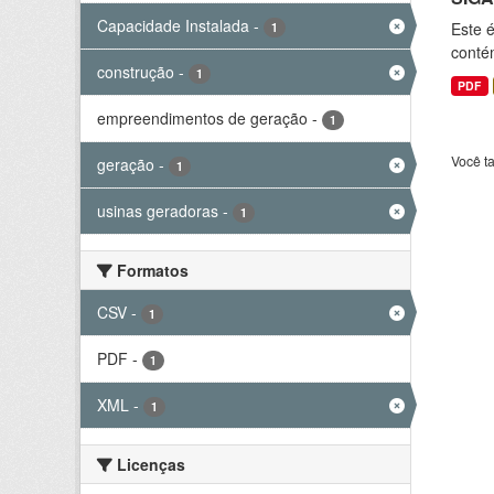
Capacidade Instalada
-
Este 
1
conté
construção
-
1
PDF
empreendimentos de geração
-
1
Você t
geração
-
1
usinas geradoras
-
1
Formatos
CSV
-
1
PDF
-
1
XML
-
1
Licenças