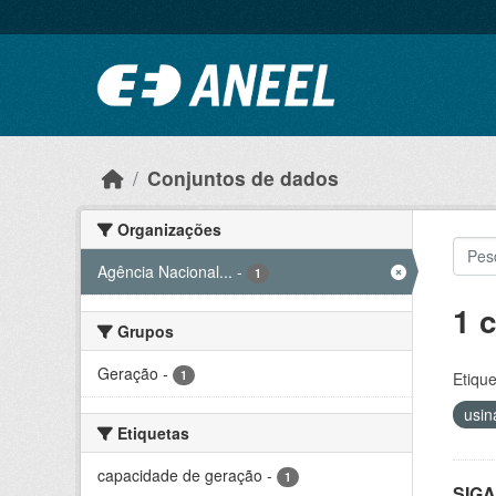
Ir para o conteúdo principal
Conjuntos de dados
Organizações
Agência Nacional...
-
1
1 
Grupos
Geração
-
1
Etique
usin
Etiquetas
capacidade de geração
-
1
SIGA