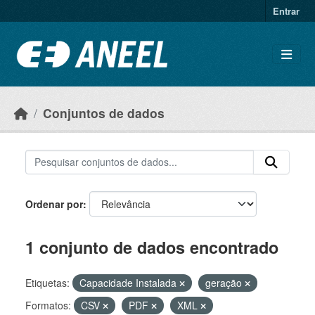
Ir para o conteúdo principal
Entrar
Conjuntos de dados
Ordenar por
1 conjunto de dados encontrado
Etiquetas:
Capacidade Instalada
geração
Formatos:
CSV
PDF
XML