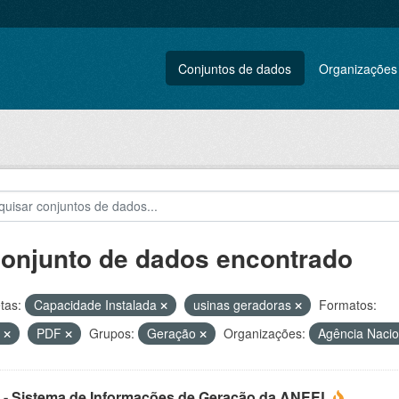
Conjuntos de dados
Organizações
conjunto de dados encontrado
tas:
Capacidade Instalada
usinas geradoras
Formatos:
L
PDF
Grupos:
Geração
Organizações:
Agência Nacio
 - Sistema de Informações de Geração da ANEEL