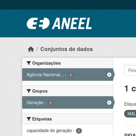
Ir para o conteúdo principal
Conjuntos de dados
Organizações
Agência Nacional...
-
1
1 
Grupos
Geração
-
1
Etique
XM
Etiquetas
capacidade de geração
-
1
SIGA