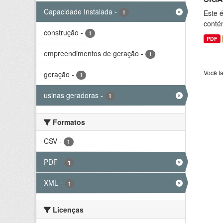
Capacidade Instalada
-
Este 
1
conté
construção
-
1
PDF
empreendimentos de geração
-
1
Você t
geração
-
1
usinas geradoras
-
1
Formatos
CSV
-
1
PDF
-
1
XML
-
1
Licenças