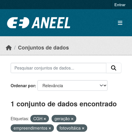
Ir para o conteúdo principal
Entrar
Conjuntos de dados
Ordenar por
1 conjunto de dados encontrado
Etiquetas:
CGH
geração
empreendimentos
fotovoltáica