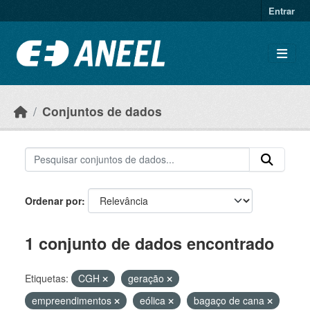
Ir para o conteúdo principal
Entrar
Conjuntos de dados
Ordenar por
1 conjunto de dados encontrado
Etiquetas:
CGH
geração
empreendimentos
eólica
bagaço de cana