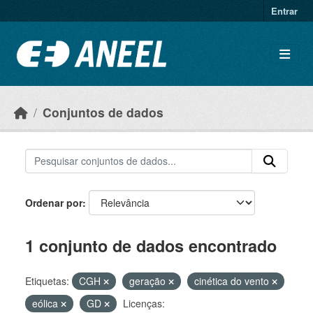
Ir para o conteúdo principal
Entrar
Conjuntos de dados
Ordenar por
1 conjunto de dados encontrado
Etiquetas:
CGH
geração
cinética do vento
eólica
GD
Licenças: