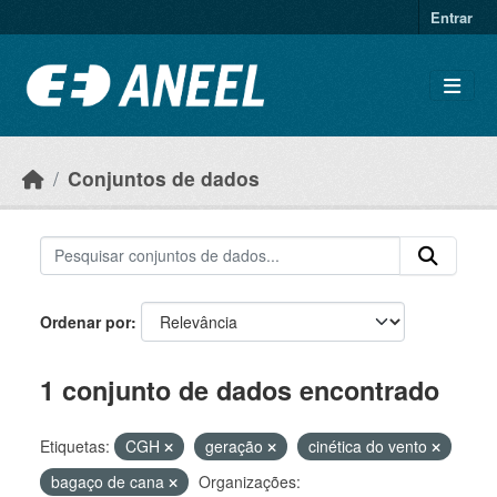
Ir para o conteúdo principal
Entrar
Conjuntos de dados
Ordenar por
1 conjunto de dados encontrado
Etiquetas:
CGH
geração
cinética do vento
bagaço de cana
Organizações: