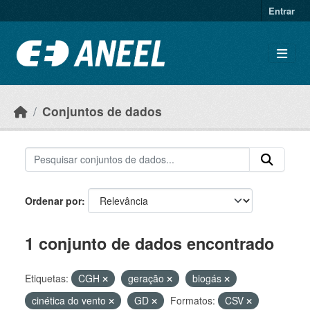
Ir para o conteúdo principal
Entrar
Conjuntos de dados
Ordenar por
1 conjunto de dados encontrado
Etiquetas:
CGH
geração
biogás
cinética do vento
GD
Formatos:
CSV