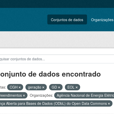
Conjuntos de dados
Organizações
conjunto de dados encontrado
tas:
CGH
geração
GD
EOL
reendimentos
Organizações:
Agência Nacional de Energia Elétri
nça Aberta para Bases de Dados (ODbL) do Open Data Commons