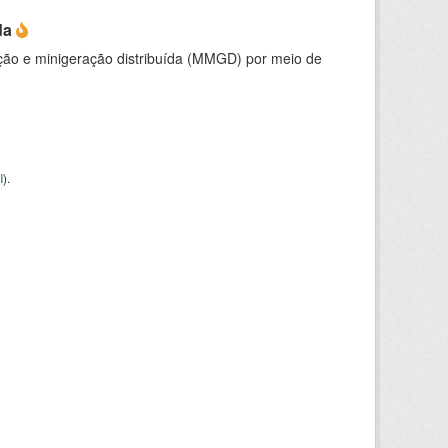
da
ção e minigeração distribuída (MMGD) por meio de
I
).