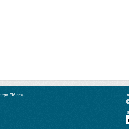
rgia Elétrica
I
I