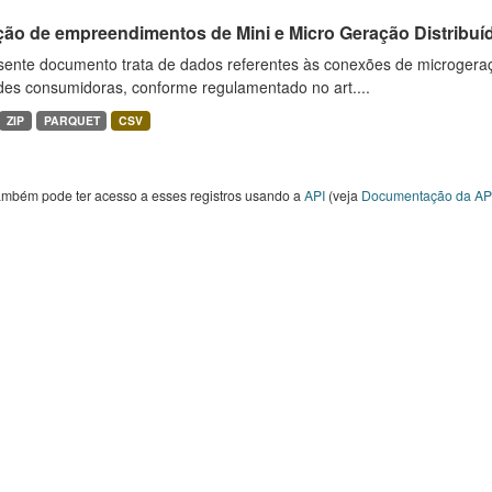
ção de empreendimentos de Mini e Micro Geração Distribuí
sente documento trata de dados referentes às conexões de microgera
des consumidoras, conforme regulamentado no art....
ZIP
PARQUET
CSV
ambém pode ter acesso a esses registros usando a
API
(veja
Documentação da AP