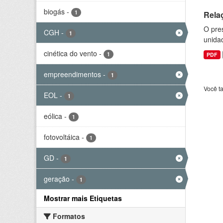
biogás
-
1
Rela
O pre
CGH
-
1
unida
cinética do vento
-
1
PDF
empreendimentos
-
1
Você t
EOL
-
1
eólica
-
1
fotovoltáica
-
1
GD
-
1
geração
-
1
Mostrar mais Etiquetas
Formatos