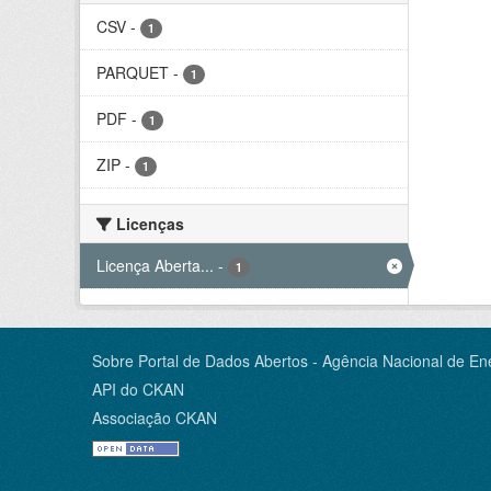
CSV
-
1
PARQUET
-
1
PDF
-
1
ZIP
-
1
Licenças
Licença Aberta...
-
1
Sobre Portal de Dados Abertos - Agência Nacional de Ene
API do CKAN
Associação CKAN