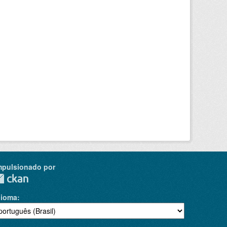
mpulsionado por
dioma