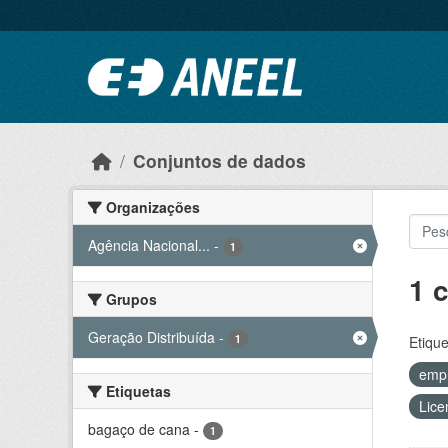
Ir para o conteúdo principal
Conjuntos de dados
Organizações
Agência Nacional...
-
1
1 
Grupos
Geração Distribuída
-
1
Etique
emp
Etiquetas
Lice
bagaço de cana
-
1