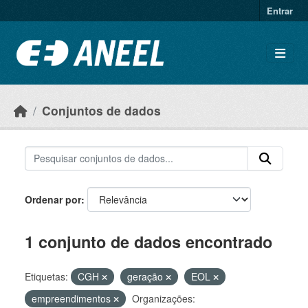
Ir para o conteúdo principal
Entrar
Conjuntos de dados
Ordenar por
1 conjunto de dados encontrado
Etiquetas:
CGH
geração
EOL
empreendimentos
Organizações: