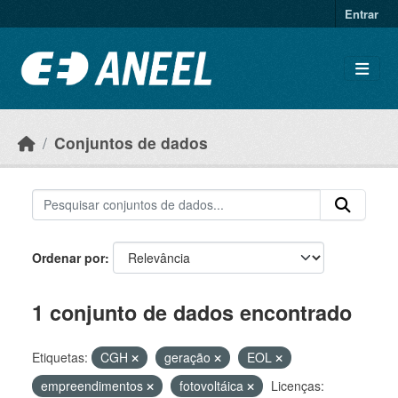
Ir para o conteúdo principal
Entrar
Conjuntos de dados
Ordenar por
1 conjunto de dados encontrado
Etiquetas:
CGH
geração
EOL
empreendimentos
fotovoltáica
Licenças: