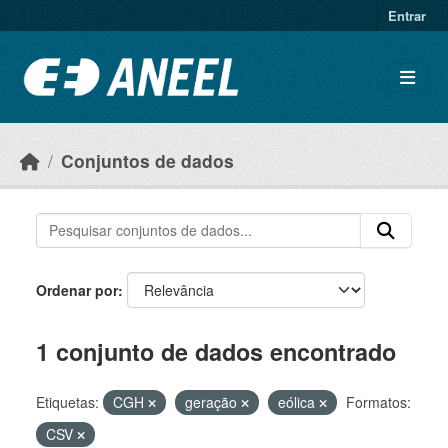
Ir para o conteúdo principal
Entrar
Conjuntos de dados
Ordenar por
1 conjunto de dados encontrado
Etiquetas:
CGH
geração
eólica
Formatos:
CSV