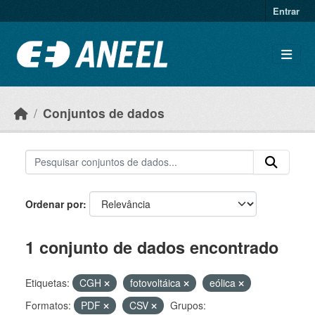
Ir para o conteúdo principal
Entrar
Conjuntos de dados
Ordenar por
1 conjunto de dados encontrado
Etiquetas:
CGH
fotovoltáica
eólica
Formatos:
PDF
CSV
Grupos: