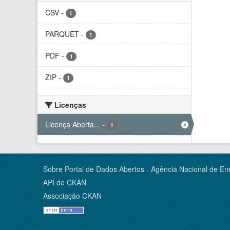
CSV
-
1
PARQUET
-
1
PDF
-
1
ZIP
-
1
Licenças
Licença Aberta...
-
1
Sobre Portal de Dados Abertos - Agência Nacional de Ene
API do CKAN
Associação CKAN