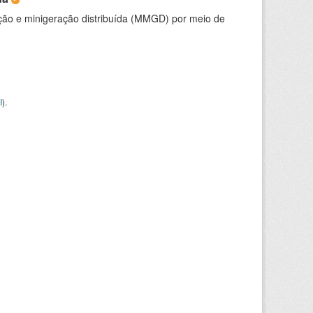
ção e minigeração distribuída (MMGD) por meio de
I
).