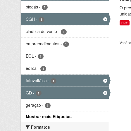
biogás
-
O pre
1
unida
CGH
-
1
PDF
cinética do vento
-
1
Você t
empreendimentos
-
1
EOL
-
1
eólica
-
1
fotovoltáica
-
1
GD
-
1
geração
-
1
Mostrar mais Etiquetas
Formatos