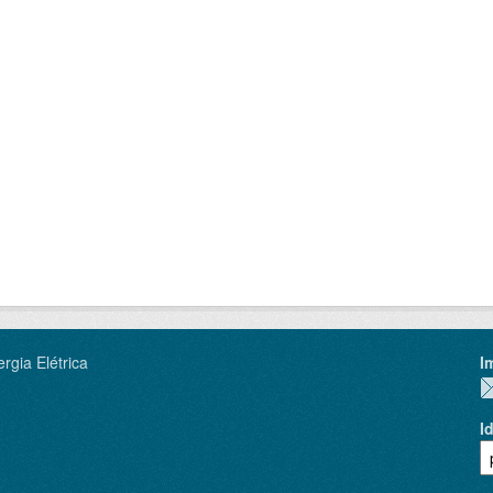
rgia Elétrica
I
I