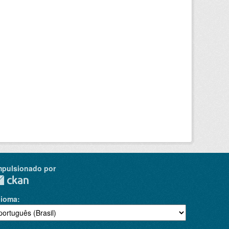
mpulsionado por
dioma