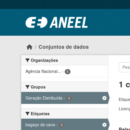
Ir para o conteúdo principal
Conjuntos de dados
Organizações
Agência Nacional...
-
1
1 
Grupos
Geração Distribuída
-
1
Etique
Licen
Etiquetas
bagaço de cana
-
1
Rela