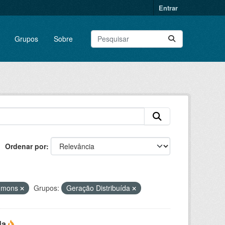
Entrar
Grupos
Sobre
Ordenar por
ommons
Grupos:
Geração Distribuída
da