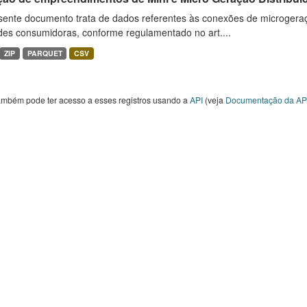
sente documento trata de dados referentes às conexões de microgera
des consumidoras, conforme regulamentado no art....
ZIP
PARQUET
CSV
ambém pode ter acesso a esses registros usando a
API
(veja
Documentação da AP