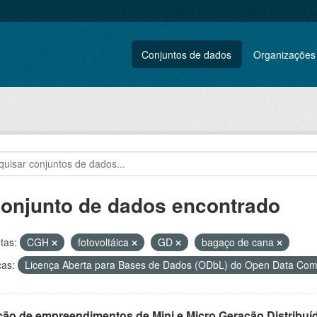
Conjuntos de dados
Organizações
conjunto de dados encontrado
tas:
CGH
fotovoltáica
GD
bagaço de cana
ças:
Licença Aberta para Bases de Dados (ODbL) do Open Data C
ção de empreendimentos de Mini e Micro Geração Distribuí