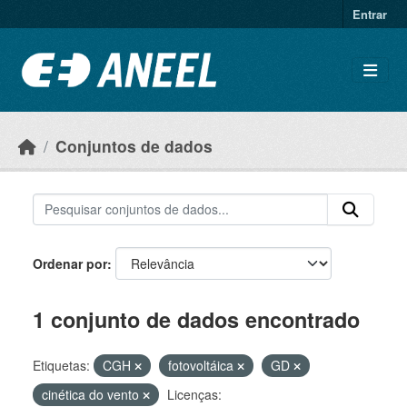
Ir para o conteúdo principal
Entrar
Conjuntos de dados
Ordenar por
1 conjunto de dados encontrado
Etiquetas:
CGH
fotovoltáica
GD
cinética do vento
Licenças: