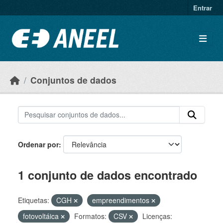
Ir para o conteúdo principal
Entrar
Conjuntos de dados
Ordenar por
1 conjunto de dados encontrado
Etiquetas:
CGH
empreendimentos
fotovoltáica
Formatos:
CSV
Licenças: