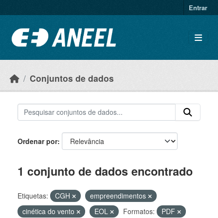
Ir para o conteúdo principal
Entrar
Conjuntos de dados
Ordenar por
1 conjunto de dados encontrado
Etiquetas:
CGH
empreendimentos
cinética do vento
EOL
Formatos:
PDF