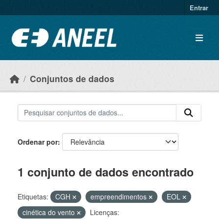
Ir para o conteúdo principal
Entrar
Conjuntos de dados
Ordenar por
1 conjunto de dados encontrado
Etiquetas:
CGH
empreendimentos
EOL
cinética do vento
Licenças: