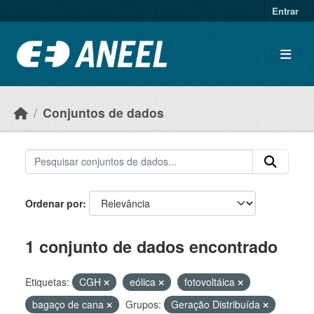
Ir para o conteúdo principal
Entrar
Conjuntos de dados
Ordenar por
1 conjunto de dados encontrado
Etiquetas:
CGH
eólica
fotovoltáica
bagaço de cana
Grupos:
Geração Distribuída